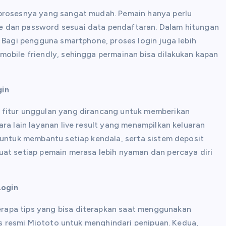
 prosesnya yang sangat mudah. Pemain hanya perlu
e dan password sesuai data pendaftaran. Dalam hitungan
. Bagi pengguna smartphone, proses login juga lebih
mobile friendly, sehingga permainan bisa dilakukan kapan
gin
 fitur unggulan yang dirancang untuk memberikan
ra lain layanan live result yang menampilkan keluaran
 untuk membantu setiap kendala, serta sistem deposit
uat setiap pemain merasa lebih nyaman dan percaya diri
Login
rapa tips yang bisa diterapkan saat menggunakan
tus resmi Miototo untuk menghindari penipuan. Kedua,