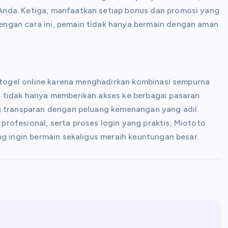
Anda. Ketiga, manfaatkan setiap bonus dan promosi yang
ngan cara ini, pemain tidak hanya bermain dengan aman
n togel online karena menghadirkan kombinasi sempurna
i tidak hanya memberikan akses ke berbagai pasaran
ng transparan dengan peluang kemenangan yang adil.
rofesional, serta proses login yang praktis, Miototo
ng ingin bermain sekaligus meraih keuntungan besar.