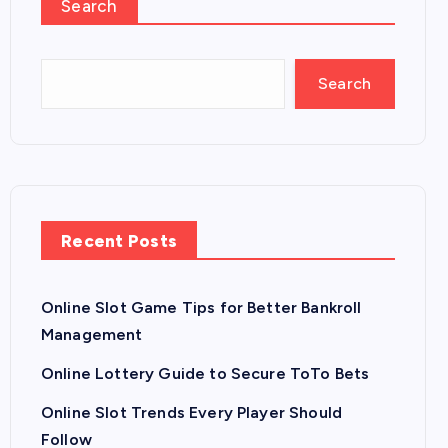
Search
Search
Recent Posts
Online Slot Game Tips for Better Bankroll
Management
Online Lottery Guide to Secure ToTo Bets
Online Slot Trends Every Player Should
Follow