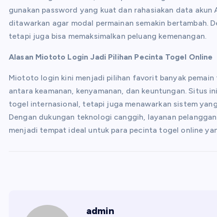
gunakan password yang kuat dan rahasiakan data akun 
ditawarkan agar modal permainan semakin bertambah. De
tetapi juga bisa memaksimalkan peluang kemenangan.
Alasan Miototo Login Jadi Pilihan Pecinta Togel Online
Miototo login kini menjadi pilihan favorit banyak pemai
antara keamanan, kenyamanan, dan keuntungan. Situs in
togel internasional, tetapi juga menawarkan sistem ya
Dengan dukungan teknologi canggih, layanan pelanggan p
menjadi tempat ideal untuk para pecinta togel online ya
admin