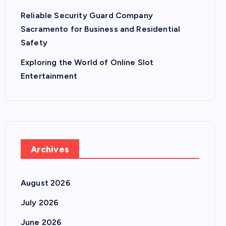
Reliable Security Guard Company
Sacramento for Business and Residential
Safety
Exploring the World of Online Slot
Entertainment
Archives
August 2026
July 2026
June 2026